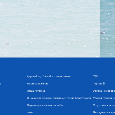
Круглый год бассейн с подогревом
ТЗК
а
Местоположение
Торговый
Наша история
Уборка номеров 
О наших роскошных апартаментах на берегу моря
Убытки, убытки, 
Параметры активности небес
Услуги такси и т
пляж
Чем делать в чр