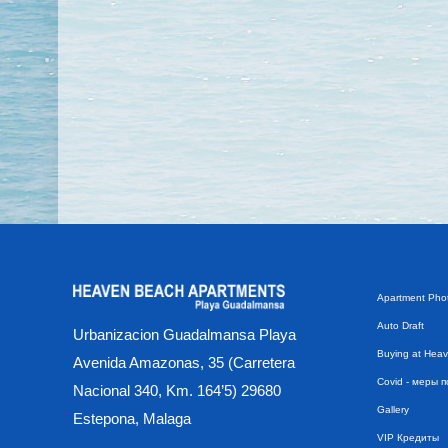
Apartment Phot
Auto Draft
Urbanizacion Guadalmansa Playa
Buying at Hea
Avenida Amazonas, 35 (Carretera
Covid - меры 
Nacional 340, Km. 164’5) 29680
Gallery
Estepona, Malaga
VIP Кредиты