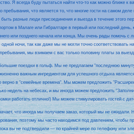
тво. Я всегда буду пытаться найти что-то как можно ближе к в
 пребывания, что является то, что многие гости на самом деле
ут быть разные люди присоединения и выезда в течение этого пе
портом в Малаге или Гибралтаре в первый или последний день,
него или позднего начала или конца. Мы очень рады помочь с 
одной ночи, так как даже мы не могли точно соответствовать 
пребывания, мы взимаем с вас только половину платы за выезд
 большие поездки в гольф. Мы не предлагаем "последнюю минуту
 жизненно важным ингредиентом для успешного отдыха является
но верно в "семейные времена". Мы можем предложить "Расшир
лько недель на небесах, и мы иногда можем предложить "Заполни
ломки работать отлично!) Мы можем стимулировать гостей с дато
ачает, что иногда мы получаем заказ, который мы не ожидали.
рования, поэтому мы часто находимся под давлением, чтобы пр
пока вы не подтвердили — по крайней мере по телефону или эле