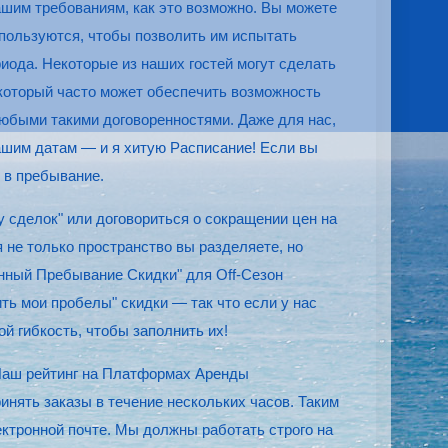
ашим требованиям, как это возможно. Вы можете
 пользуются, чтобы позволить им испытать
риода. Некоторые из наших гостей могут сделать
 который часто может обеспечить возможность
любыми такими договоренностями. Даже для нас,
нашим датам — и я хитую Расписание! Если вы
 в пребывание.
 сделок" или договориться о сокращении цен на
 не только пространство вы разделяете, но
енный Пребывание Скидки" для Off-Сезон
ть мои пробелы" скидки — так что если у нас
й гибкость, чтобы заполнить их!
 Наш рейтинг на Платформах Аренды
инять заказы в течение нескольких часов. Таким
ктронной почте. Мы должны работать строго на