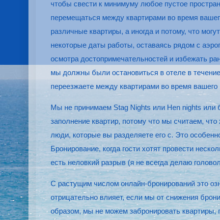
чтобы свести к минимуму любое пустое пространс
перемещаться между квартирами во время вашего
различные квартиры, а иногда и потому, что мог
некоторые даты работы, оставаясь рядом с аэро
осмотра достопримечательностей и избежать ран
мы должны были остановиться в отеле в течение 
переезжаете между квартирами во время вашего 
Мы не принимаем Stag Nights или Hen nights или
заполнение квартир, потому что мы считаем, что
люди, которые вы разделяете его с. Это особен
Бронирование, когда гости хотят провести неско
есть неловкий разрыв (я не всегда делаю голово
С растущим числом онлайн-бронирований это озн
отрицательно влияет, если мы от снижения брони
образом, мы не можем забронировать квартиры, 