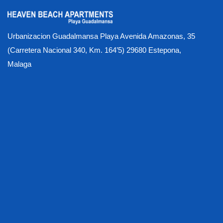
Urbanizacion Guadalmansa Playa Avenida Amazonas, 35
(Carretera Nacional 340, Km. 164’5) 29680 Estepona,
Malaga
Apartment Photo Gallery
Auto Draft
Buying at Heaven
Covid - меры по охране здоровья и безопасности
Gallery
VIP Кредиты
Безопасная подземная автостоянка
Безопасность
Введение
Введение
Внутри апартаментов
Возвращающиеся гости
Все, что вам нужно для детей
Все, что вам нужно для работы во время вашего визита
Гарантия погоды
Гимназия и оздоровительный центр Сауна
Главная
Деятельности
Домашние животные
Доступные апартаменты
Знакомьтесь и приветствуйте
Контакты
Короткие, средние, расширенные и в любое время Оставайтесь варианты