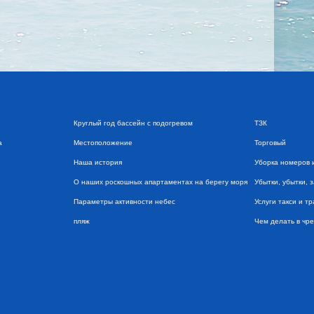
Круглый год бассейн с подогревом
ТЗК
а
Местоположение
Торговый
Наша история
Уборка номеров 
О наших роскошных апартаментах на берегу моря
Убытки, убытки, 
Параметры активности небес
Услуги такси и т
пляж
Чем делать в чр
Пляж (близость и простота доступа)
Прачечная
прогуливаться
Процесс бронирования