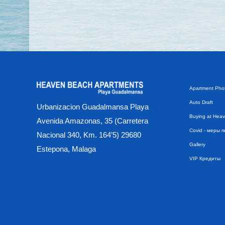
Apartment Phot
Auto Draft
Urbanizacion Guadalmansa Playa
Buying at Hea
Avenida Amazonas, 35 (Carretera
Covid - меры 
Nacional 340, Km. 164’5) 29680
Gallery
Estepona, Malaga
VIP Кредиты
Безопасная по
Безопасность
Введение
Введение