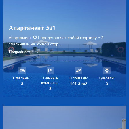
Апартамент 321
Апартамент 321 представляет собой квартиру с 2
спальнями на южной стор...
Подробности
Спальни :
Ванные
Площадь:
Туалеты:
комнаты :
3
101.3 m2
3
2