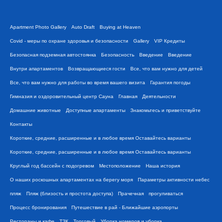
Apartment Photo Gallery
Auto Draft
Buying at Heaven
Covid - меры по охране здоровья и безопасности
Gallery
VIP Кредиты
Безопасная подземная автостоянка
Безопасность
Введение
Введение
Внутри апартаментов
Возвращающиеся гости
Все, что вам нужно для детей
Все, что вам нужно для работы во время вашего визита
Гарантия погоды
Гимназия и оздоровительный центр Сауна
Главная
Деятельности
Домашние животные
Доступные апартаменты
Знакомьтесь и приветствуйте
Контакты
Короткие, средние, расширенные и в любое время Оставайтесь варианты
Короткие, средние, расширенные и в любое время Оставайтесь варианты
Круглый год бассейн с подогревом
Местоположение
Наша история
О наших роскошных апартаментах на берегу моря
Параметры активности небес
пляж
Пляж (близость и простота доступа)
Прачечная
прогуливаться
Процесс бронирования
Путешествие в рай - Ближайшие аэропорты
Рестораны и кафе
ТЗК
Торговый
Уборка номеров и уборка