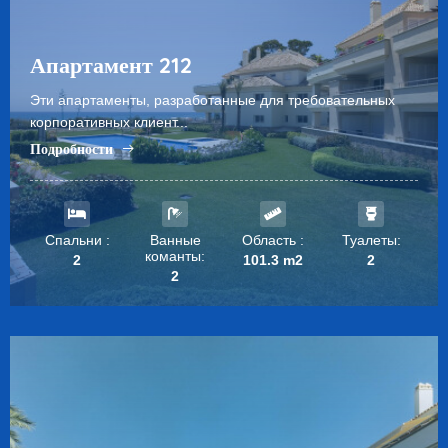
Апартамент 212
Эти апартаменты, разработанные для требовательных
корпоративных клиент...
Подробности
Спальни :
Ванные
Область :
Туалеты:
команты:
2
101.3 m2
2
2