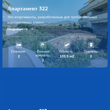
Апартамент 322
Эти апартаменты, разработанные для требовательных
корпоративных клиент...
Подробности
Спальни :
Ванные
Область :
Туалеты:
комнаты:
2
103.3 m2
2
2