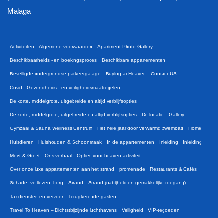
Malaga
Activiteiten
Algemene voorwaarden
Apartment Photo Gallery
Beschikbaarheids - en boekingsproces
Beschikbare appartementen
Beveiligde ondergrondse parkeergarage
Buying at Heaven
Contact US
Covid - Gezondheids - en veiligheidsmaatregelen
De korte, middelgrote, uitgebreide en altijd verblijfsopties
De korte, middelgrote, uitgebreide en altijd verblijfsopties
De locatie
Gallery
Gymzaal & Sauna Wellness Centrum
Het hele jaar door verwarmd zwembad
Home
Huisdieren
Huishouden & Schoonmaak
In de appartementen
Inleiding
Inleiding
Meet & Greet
Ons verhaal
Opties voor heaven-activiteit
Over onze luxe appartementen aan het strand
promenade
Restaurants & Cafés
Schade, verliezen, borg
Strand
Strand (nabijheid en gemakkelijke toegang)
Taxidiensten en vervoer
Terugkerende gasten
Travel To Heaven – Dichtstbijzijnde luchthavens
Veiligheid
VIP-tegoeden