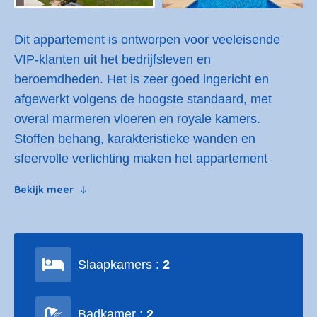
Dit appartement is ontworpen voor veeleisende
VIP-klanten uit het bedrijfsleven en
beroemdheden. Het is zeer goed ingericht en
afgewerkt volgens de hoogste standaard, met
overal marmeren vloeren en royale kamers.
Stoffen behang, karakteristieke wanden en
sfeervolle verlichting maken het appartement
zowel gezellig als luxueus. Er zijn hoogwaardige
Bekijk meer
apparaten en armaturen in de keuken en
badkamers, samen met een warm en koel
airconditioningsysteem, met vloerverwarming in
alle badkamers.
Slaapkamers :
2
Veel van het meubilair is speciaal voor de
appartementen in opdracht gemaakt, passend bij
Badkamer :
2