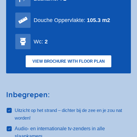
de stoffen en het decor en bij de indeling en
afmetingen. Alle bedovertrekken en meubels zijn
Douche Oppervlakte:
105.3 m2
zorgvuldig gekozen en de bedden, matrassen,
kussens, dekbedden en linnengoed zijn
geselecteerd om ervoor te zorgen dat de
Wc:
2
nachtelijke ervaring net zo ontspannend is als de
dag.
VIEW BROCHURE WITH FLOOR PLAN
Het appartement wordt ONGEMEUBILEERD te
koop aangeboden en is geprijsd zonder meubels,
accessoires, beeld- en beeldapparatuur, servies,
Inbegrepen:
bestek, linnengoed, handdoeken enz. ter plaatse
gelaten.
Uitzicht op het strand – dichter bij de zee en je zou nat
worden!
Audio- en internationale tv-zenders in alle
slaapkamers