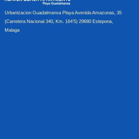
Urbanizacion Guadalmansa Playa Avenida Amazonas, 35
(Carretera Nacional 340, Km. 164’5) 29680 Estepona,
Malaga
Activiteiten
Algemene voorwaarden
Apartment Photo Gallery
Beschikbaarheids - en boekingsproces
Beschikbare appartementen
Beveiligde ondergrondse parkeergarage
Buying at Heaven
Contact US
Covid - Gezondheids - en veiligheidsmaatregelen
De korte, middelgrote, uitgebreide en altijd verblijfsopties
De korte, middelgrote, uitgebreide en altijd verblijfsopties
De locatie
Gallery
Gymzaal & Sauna Wellness Centrum
Het hele jaar door verwarmd zwembad
Home
Huisdieren
Huishouden & Schoonmaak
In de appartementen
Inleiding
Inleiding
Meet & Greet
Ons verhaal
Opties voor heaven-activiteit
Over onze luxe appartementen aan het strand
promenade
Restaurants & Cafés