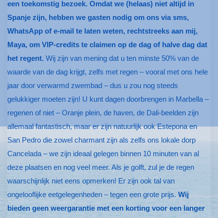
een toekomstig bezoek. Omdat we (helaas) niet altijd in
Spanje zijn, hebben we gasten nodig om ons via sms,
WhatsApp of e-mail te laten weten, rechtstreeks aan mij,
Maya, om VIP-credits te claimen op de dag of halve dag dat
het regent.
Wij zijn van mening dat u ten minste 50% van de
waarde van de dag krijgt, zelfs met regen – vooral met ons hele
jaar door verwarmd zwembad – dus u zou nog steeds
gelukkiger moeten zijn! U kunt dagen doorbrengen in Marbella –
regenen of niet – Oranje plein, de haven, de Dali-beelden zijn
allemaal fantastisch, maar er zijn natuurlijk ook Estepona en
San Pedro die zowel charmant zijn als zelfs ons lokale dorp
Cancelada – we zijn ideaal gelegen binnen 10 minuten van al
deze plaatsen en nog veel meer. Als je golft, zul je de regen
waarschijnlijk niet eens opmerken! Er zijn ook tal van
ongelooflijke eetgelegenheden – tegen een grote prijs.
Wij
bieden geen weergarantie met een korting voor een langer