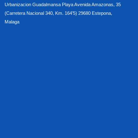
Urbanizacion Guadalmansa Playa Avenida Amazonas, 35
(Carretera Nacional 340, Km. 164’5) 29680 Estepona,
Malaga
Activiteiten
Algemene voorwaarden
Apartment Photo Gallery
Beschikbaarheids - en boekingsproces
Beschikbare appartementen
Beveiligde ondergrondse parkeergarage
Buying at Heaven
Contact US
Covid - Gezondheids - en veiligheidsmaatregelen
De korte, middelgrote, uitgebreide en altijd verblijfsopties
De korte, middelgrote, uitgebreide en altijd verblijfsopties
De locatie
Gallery
Gymzaal & Sauna Wellness Centrum
Het hele jaar door verwarmd zwembad
Home
Huisdieren
Huishouden & Schoonmaak
In de appartementen
Inleiding
Inleiding
Meet & Greet
Ons verhaal
Opties voor heaven-activiteit
Over onze luxe appartementen aan het strand
promenade
Restaurants & Cafés
Schade, verliezen, borg
Strand
Strand (nabijheid en gemakkelijke toegang)