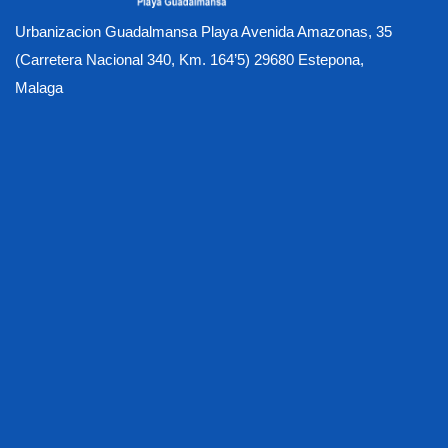
Urbanizacion Guadalmansa Playa Avenida Amazonas, 35
(Carretera Nacional 340, Km. 164’5) 29680 Estepona,
Malaga
Activiteiten
Algemene voorwaarden
Apartment Photo Gallery
Beschikbaarheids - en boekingsproces
Beschikbare appartementen
Beveiligde ondergrondse parkeergarage
Buying at Heaven
Contact US
Covid - Gezondheids - en veiligheidsmaatregelen
De korte, middelgrote, uitgebreide en altijd verblijfsopties
De korte, middelgrote, uitgebreide en altijd verblijfsopties
De locatie
Gallery
Gymzaal & Sauna Wellness Centrum
Het hele jaar door verwarmd zwembad
Home
Huisdieren
Huishouden & Schoonmaak
In de appartementen
Inleiding
Inleiding
Meet & Greet
Ons verhaal
Opties voor heaven-activiteit
Over onze luxe appartementen aan het strand
promenade
Restaurants & Cafés
Schade, verliezen, borg
Strand
Strand (nabijheid en gemakkelijke toegang)