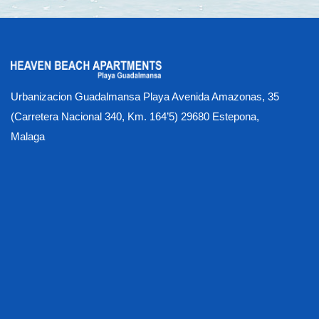
Urbanizacion Guadalmansa Playa Avenida Amazonas, 35
(Carretera Nacional 340, Km. 164’5) 29680 Estepona,
Malaga
AGB
Aktivitäten
Apartment Photo Gallery
Buying at Heaven
Contact US
Covid - Gesundheits und Sicherheitsmaßnahmen
Das ganze Jahr über beheizter Pool
Die Kurz-, Mittel-, Verlängerungs- und Jederzeit-Aufenthaltsoptionen
Die Kurz-, Mittel-, Verlängerungs- und Jederzeit-Aufenthaltsoptionen
Die Lage
Einführung
Einführung
Einkaufen
Gallery
Gymnasium & Sauna Wellness-Center
Haustiere
Heaven-Aktivitätsoptionen
Home
Housekeeping & Reinigung
In den Wohnungen
Meet & Greet
Promenade
Restaurants & Cafés