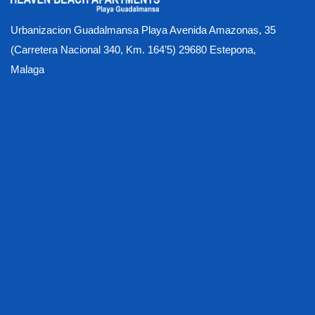
Urbanizacion Guadalmansa Playa Avenida Amazonas, 35
(Carretera Nacional 340, Km. 164’5) 29680 Estepona,
Malaga
À l’intérieur des appartements
À propos de nos appartements de luxe en bord de mer
achats
Activités
Animaux
Apartment Photo Gallery
Appartements Disponibles
Buying at Heaven
CGU
Contact US
Covid - Mesures de santé et de sécurité
Crédits VIP
Disponibilité & Processus de réservation
Dommages, pertes, dépôt de garantie
Entretien ménager et nettoyage
Gallery
Garantie météo
Gymnase et sauna centre de bien-être
Himmel-Aktivitätsoptionen
Home
Introduction
Introduction
Invités de retour
L’emplacement
Les options de séjour court, moyen, prolongé et à tout moment
Les options de séjour court, moyen, prolongé et à tout moment
Notre histoire
Options d’activité Heaven
Parking souterrain sécurisé
Piscine chauffée toute l’année